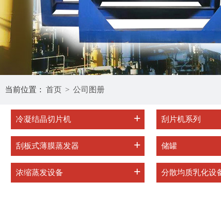
当前位置：
首页
>
公司图册
+
冷凝结晶切片机
刮片机系列
+
刮板式薄膜蒸发器
储罐
+
浓缩蒸发设备
分散均质乳化设